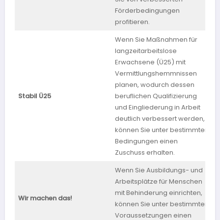
Förderbedingungen
profitieren.
Wenn Sie Maßnahmen für
langzeitarbeitslose
Erwachsene (Ü25) mit
Vermittlungshemmnissen
planen, wodurch dessen
Stabil Ü25
beruflichen Qualifizierung
S
und Eingliederung in Arbeit
deutlich verbessert werden,
können Sie unter bestimmten
Bedingungen einen
Zuschuss erhalten.
Wenn Sie Ausbildungs- und
Arbeitsplätze für Menschen
mit Behinderung einrichten,
Wir machen das!
S
können Sie unter bestimmten
Voraussetzungen einen