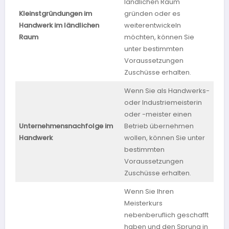
ländlichen Raum
Kleinstgründungen im
gründen oder es
Mec
Handwerk im ländlichen
weiterentwickeln
Vo
Raum
möchten, können Sie
unter bestimmten
Voraussetzungen
Zuschüsse erhalten.
Wenn Sie als Handwerks-
oder Industriemeisterin
oder -meister einen
Unternehmensnachfolge im
Betrieb übernehmen
Mec
Handwerk
wollen, können Sie unter
Vo
bestimmten
Voraussetzungen
Zuschüsse erhalten.
Wenn Sie Ihren
Meisterkurs
nebenberuflich geschafft
haben und den Sprung in