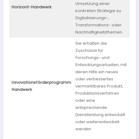
Umsetzung einer
Ba
Horizont-Handwerk
konkreten Strategie zu
Wü
Digitalisierungs-,
Transformations- oder
Nachhaltigkeitsthemen
Sie erhalten die
Zuschüsse für
Forschungs- und
Entwicklungsarbeiten, mit
deren Hilfe ein neues
oder verbessertes
Innovationsförderprogramm
vermarktbares Produkt,
Ha
Handwerk
Produktionsverfahren
oder eine
entsprechende
Dienstleistung entwickelt
oder weiterentwickelt
werden