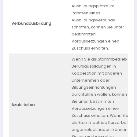
Ausbildungsplätze im
Rahmen eines
Ausbildungsverbunds
Verbundausbildung
schaffen, können Sie unter
bestimmten
Voraussetzungen einen
Zuschuss erhalten.
Wenn Sie als Stammbetrieb
Berufsausbildungen in
Kooperation mit anderen
Unternehmen oder
Bildungseinrichtungen
durchführen wollen, können
Sie unter bestimmten
B
Azubi teilen
Voraussetzungen einen
W
Zuschuss erhalten. Wenn Sie
als Stammbetrieb Kurzarbeit
angemeldet haben, können
Sie von verbesserten