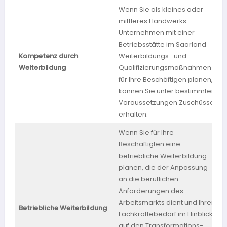
Wenn Sie als kleines oder
mittleres Handwerks-
Unternehmen mit einer
Betriebsstätte im Saarland
Kompetenz durch
Weiterbildungs- und
S
Weiterbildung
Qualifizierungsmaßnahmen
für Ihre Beschäftigen planen,
können Sie unter bestimmten
Voraussetzungen Zuschüsse
erhalten.
Wenn Sie für Ihre
Beschäftigten eine
betriebliche Weiterbildung
planen, die der Anpassung
an die beruflichen
Anforderungen des
Arbeitsmarkts dient und Ihren
R
Betriebliche Weiterbildung
Fachkräftebedarf im Hinblick
P
auf den Transformations-