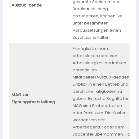
gesamte Spektrum der
S
Auszubildende
Berufsausbildung
abzudecken, können Sie
unter bestimmten
Voraussetzungen einen
Zuschuss erhalten.
Ermöglicht einem
arbeitslosen oder von
Arbeitslosigkeit bedrohten
potentiellen
Mitarbeiter/Auszubildenden
Einblick in einen Betrieb und
berufliche Tätigkeiten zu
MAG zur
geben. Einfache Begriffe für
b
Eignungsfeststellung
MAG sind Probearbeiten
oder Praktikum. Die Kosten
werden von der
Arbeitsagentur oder dem
Jobcenter übernommen. i.R.