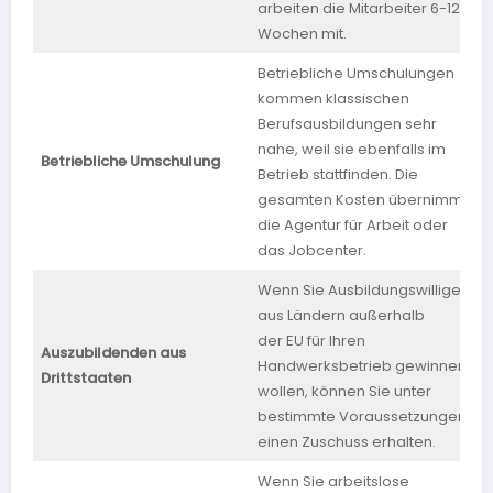
arbeiten die Mitarbeiter 6-12
Wochen mit.
Betriebliche Umschulungen
kommen klassischen
Berufsausbildungen sehr
nahe, weil sie ebenfalls im
Betriebliche Umschulung
b
Betrieb stattfinden. Die
gesamten Kosten übernimmt
die Agentur für Arbeit oder
das Jobcenter.
Wenn Sie Ausbildungswillige
aus Ländern außerhalb
der EU für Ihren
Auszubildenden aus
Handwerksbetrieb gewinnen
Drittstaaten
wollen, können Sie unter
bestimmte Voraussetzungen
einen Zuschuss erhalten.
Wenn Sie arbeitslose