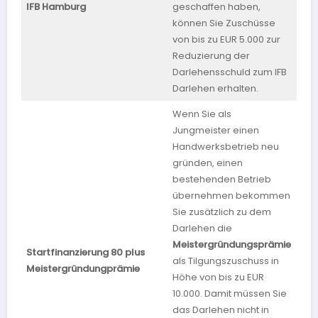
IFB Hamburg
geschaffen haben,
Ha
können Sie Zuschüsse
von bis zu EUR 5.000 zur
Reduzierung der
Darlehensschuld zum IFB
Darlehen erhalten.
Wenn Sie als
Jungmeister einen
Handwerksbetrieb neu
gründen, einen
bestehenden Betrieb
übernehmen bekommen
Sie zusätzlich zu dem
Darlehen die
Meistergründungsprämie
Startfinanzierung 80 plus
Ba
als Tilgungszuschuss in
Meistergründungprämie
Wü
Höhe von bis zu EUR
10.000. Damit müssen Sie
das Darlehen nicht in