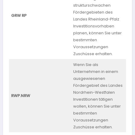
strukturschwachen
Fördergebieten des
Rhe
GRW RP
Landes Rheinland-Pfalz
Pfa
Investitionsvorhaben
planen, können Sie unter
bestimmten
Voraussetzungen
Zuschüsse erhalten.
Wenn Sie als
Unternehmen in einem
ausgewiesenen
Fördergebiet des Landes
Nordrhein-Westfalen
RWP.NRW
NR
Investitionen tätigen
wollen, können Sie unter
bestimmten
Voraussetzungen
Zuschüsse erhalten.