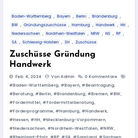
,
,
,
,
Baden-Württemberg
Bayern
Berlin
Brandenburg
,
,
,
,
,
BW
Gründungszuschüsse
Hamburg
Handwerk
HH
,
,
,
,
,
Niedersachsen
Nordrhein-Westfalen
NRW
NS
RP
,
,
,
SA
Schleswig-Holstein
SH
Zuschüsse
Zuschüsse Gründung
Handwerk
Feb. 4, 2024
Von Admin
0 Kommentare
#Baden-Württemberg
,
#Bayern
,
#Beantragung
,
#Beratung
,
#Berlin
,
#Brandenburg
,
#Bremen
,
#BW
,
#Fördermittel
,
#Fördermittelberatung
,
#Förderprogramme
,
#Hamburg
,
#Handwerk
,
#Hessen
,
#HH
,
#Mecklenburg-Vorpommern
,
#Niedersachsen
,
#Nordrhein-Westfalen
,
#NRW
,
#Rheinland-Pfalz
,
#RP
,
#SA
,
#Saarland
,
#Sachsen
,