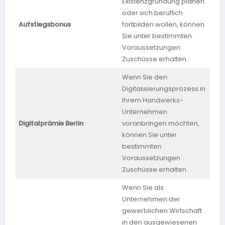
Existenzgründung planen
oder sich beruflich
Rhe
Aufstiegsbonus
fortbilden wollen, können
Pfa
Sie unter bestimmten
Voraussetzungen
Zuschüsse erhalten.
Wenn Sie den
Digitalisierungsprozess in
Ihrem Handwerks-
Unternehmen
Digitalprämie Berlin
voranbringen möchten,
Ber
können Sie unter
bestimmten
Voraussetzungen
Zuschüsse erhalten.
Wenn Sie als
Unternehmen der
gewerblichen Wirtschaft
in den ausgewiesenen