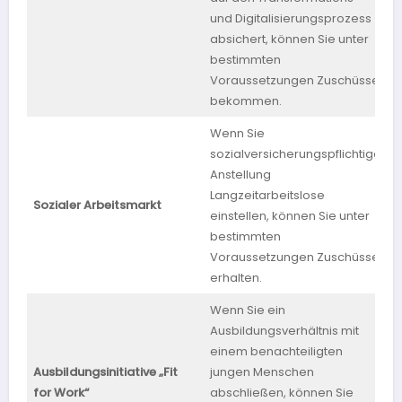
und Digitalisierungsprozess
absichert, können Sie unter
bestimmten
Voraussetzungen Zuschüsse
bekommen.
Wenn Sie
sozialversicherungspflichtige
Anstellung
Langzeitarbeitslose
Sozialer Arbeitsmarkt
S
einstellen, können Sie unter
bestimmten
Voraussetzungen Zuschüsse
erhalten.
Wenn Sie ein
Ausbildungsverhältnis mit
einem benachteiligten
Ausbildungsinitiative „Fit
jungen Menschen
B
for Work“
abschließen, können Sie