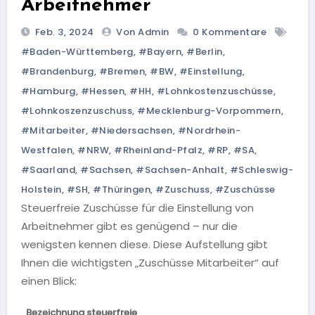
Arbeitnehmer
Feb. 3, 2024
Von Admin
0 Kommentare
#Baden-Württemberg
,
#Bayern
,
#Berlin
,
#Brandenburg
,
#Bremen
,
#BW
,
#einstellung
,
#Hamburg
,
#Hessen
,
#HH
,
#Lohnkostenzuschüsse
,
#Lohnkoszenzuschuss
,
#Mecklenburg-Vorpommern
,
#Mitarbeiter
,
#Niedersachsen
,
#Nordrhein-
Westfalen
,
#NRW
,
#Rheinland-Pfalz
,
#RP
,
#SA
,
#Saarland
,
#Sachsen
,
#Sachsen-Anhalt
,
#Schleswig-
Holstein
,
#SH
,
#Thüringen
,
#Zuschuss
,
#Zuschüsse
Steuerfreie Zuschüsse für die Einstellung von
Arbeitnehmer gibt es genügend – nur die
wenigsten kennen diese. Diese Aufstellung gibt
Ihnen die wichtigsten „Zuschüsse Mitarbeiter“ auf
einen Blick:
Bezeichnung steuerfreie