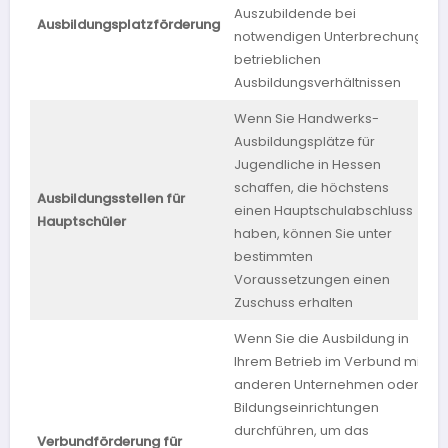
Auszubildende bei
Ausbildungsplatzförderung
H
notwendigen Unterbrechung
betrieblichen
Ausbildungsverhältnissen
Wenn Sie Handwerks-
Ausbildungsplätze für
Jugendliche in Hessen
schaffen, die höchstens
Ausbildungsstellen für
einen Hauptschulabschluss
H
Hauptschüler
haben, können Sie unter
bestimmten
Voraussetzungen einen
Zuschuss erhalten
Wenn Sie die Ausbildung in
Ihrem Betrieb im Verbund mit
anderen Unternehmen oder
Bildungseinrichtungen
durchführen, um das
Verbundförderung für