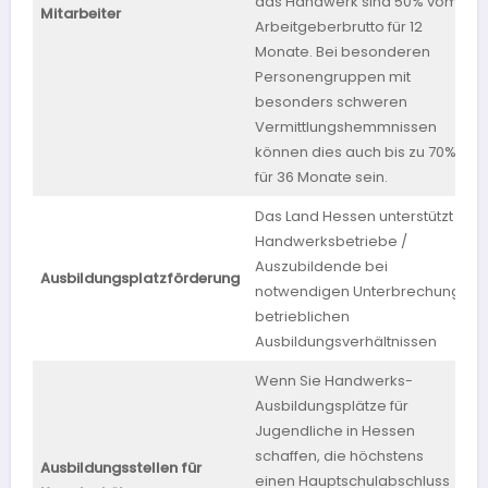
das Handwerk sind 50% vom
b
Mitarbeiter
Arbeitgeberbrutto für 12
Monate. Bei besonderen
Personengruppen mit
besonders schweren
Vermittlungshemmnissen
können dies auch bis zu 70%
für 36 Monate sein.
Das Land Hessen unterstützt
Handwerksbetriebe /
Auszubildende bei
Ausbildungsplatzförderung
H
notwendigen Unterbrechung
betrieblichen
Ausbildungsverhältnissen
Wenn Sie Handwerks-
Ausbildungsplätze für
Jugendliche in Hessen
schaffen, die höchstens
Ausbildungsstellen für
einen Hauptschulabschluss
H