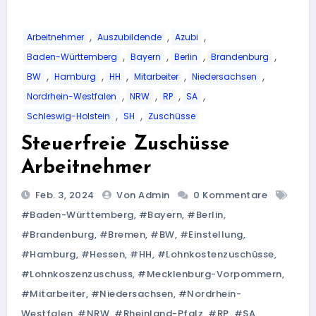
,
,
,
Arbeitnehmer
Auszubildende
Azubi
,
,
,
,
Baden-Württemberg
Bayern
Berlin
Brandenburg
,
,
,
,
,
BW
Hamburg
HH
Mitarbeiter
Niedersachsen
,
,
,
,
Nordrhein-Westfalen
NRW
RP
SA
,
,
Schleswig-Holstein
SH
Zuschüsse
Steuerfreie Zuschüsse
Arbeitnehmer
Feb. 3, 2024
Von Admin
0 Kommentare
#Baden-Württemberg
,
#Bayern
,
#Berlin
,
#Brandenburg
,
#Bremen
,
#BW
,
#einstellung
,
#Hamburg
,
#Hessen
,
#HH
,
#Lohnkostenzuschüsse
,
#Lohnkoszenzuschuss
,
#Mecklenburg-Vorpommern
,
#Mitarbeiter
,
#Niedersachsen
,
#Nordrhein-
Westfalen
,
#NRW
,
#Rheinland-Pfalz
,
#RP
,
#SA
,