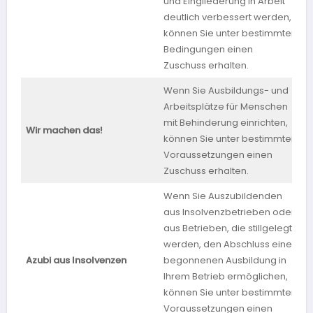
und Eingliederung in Arbeit
deutlich verbessert werden,
können Sie unter bestimmten
Bedingungen einen
Zuschuss erhalten.
Wenn Sie Ausbildungs- und
Arbeitsplätze für Menschen
mit Behinderung einrichten,
Wir machen das!
S
können Sie unter bestimmten
Voraussetzungen einen
Zuschuss erhalten.
Wenn Sie Auszubildenden
aus Insolvenzbetrieben oder
aus Betrieben, die stillgelegt
werden, den Abschluss einer
Azubi aus Insolvenzen
begonnenen Ausbildung in
N
Ihrem Betrieb ermöglichen,
können Sie unter bestimmten
Voraussetzungen einen