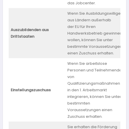
das Jobcenter.
Wenn Sie Ausbildungswillige
aus Ländern außerhalb
der EU für Ihren
Auszubildenden aus
Handwerksbetrieb gewinnen
Drittstaaten
wollen, können Sie unter
bestimmte Voraussetzungen
einen Zuschuss erhalten.
Wenn Sie arbeitslose
Personen und Teilnehmende
von
Qualifizierungsmaßnahmen
Einstellungszuschuss
in den 1. Arbeitsmarkt
B
integrieren, können Sie unter
bestimmten
Voraussetzungen einen
Zuschuss erhalten.
Sie erhalten die Förderung