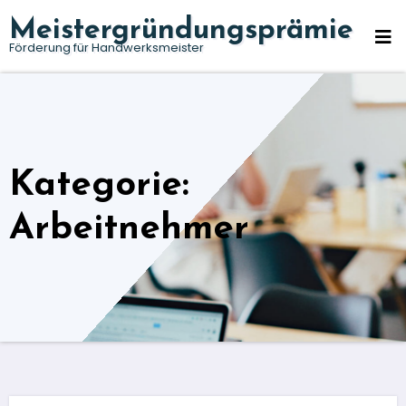
Zum
Meistergründungsprämie
Inhalt
Förderung für Handwerksmeister
springen
Kategorie:
Arbeitnehmer