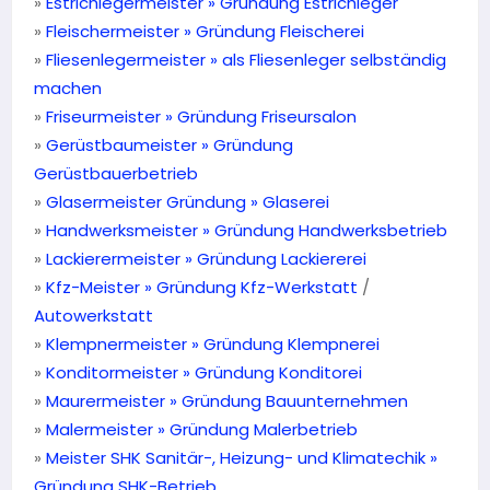
»
Estrichlegermeister » Gründung Estrichleger
»
Fleischermeister » Gründung Fleischerei
»
Fliesenlegermeister »
als Fliesenleger selbständig
machen
»
Friseurmeister »
Gründung Friseursalon
»
Gerüstbaumeister » Gründung
Gerüstbauerbetrieb
»
Glasermeister Gründung » Glaserei
»
Handwerksmeister »
Gründung Handwerksbetrieb
»
Lackierermeister »
Gründung Lackiererei
»
Kfz-Meister » Gründung Kfz-Werkstatt
/
Autowerkstatt
»
Klempnermeister »
Gründung Klempnerei
»
Konditormeister » Gründung Konditorei
»
Maurermeister »
Gründung Bauunternehmen
»
Malermeister »
Gründung Malerbetrieb
»
Meister SHK Sanitär-, Heizung- und Klimatechik »
Gründung SHK-Betrieb