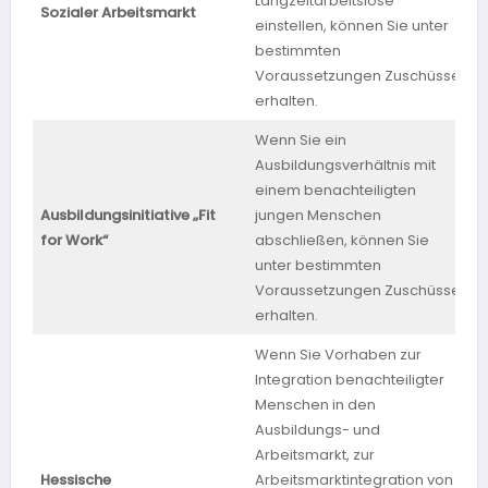
Langzeitarbeitslose
Sozialer Arbeitsmarkt
S
einstellen, können Sie unter
bestimmten
Voraussetzungen Zuschüsse
erhalten.
Wenn Sie ein
Ausbildungsverhältnis mit
einem benachteiligten
Ausbildungsinitiative „Fit
jungen Menschen
B
for Work“
abschließen, können Sie
unter bestimmten
Voraussetzungen Zuschüsse
erhalten.
Wenn Sie Vorhaben zur
Integration benachteiligter
Menschen in den
Ausbildungs- und
Arbeitsmarkt, zur
Hessische
Arbeitsmarktintegration von