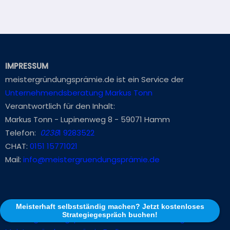
IMPRESSUM
meistergründungsprämie.de ist ein Service der
Unternehmendsberatung Markus Tonn
Verantwortlich für den Inhalt:
Markus Tonn - Lupinenweg 8 - 59071 Hamm
Telefon:
0238
1 9283522
CHAT:
0151 15771021
Mail:
info@meistergruendungsprämie.de
SITEMAP
MEISTERGRÜNDUNGSPRÄMIE
Meisterhaft selbstständig machen? Jetzt kostenloses
Strategiegespräch buchen!
Meistergründungsprämie Baden-Württemberg BW