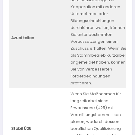
Kooperation mit anderen
Unternehmen oder
Bildungseinrichtungen
durchführen wollen, können
Sie unter bestimmten
B
Azubi teilen
Voraussetzungen einen
W
Zuschuss erhalten. Wenn Sie
als Stammbetrieb Kurzarbeit
angemeldet haben, können
Sie von verbesserten
Förderbedingungen
profitieren.
Wenn Sie Maßnahmen für
langzeitarbeitslose
Erwachsene (Ü25) mit
Vermittlungshemmnissen
planen, wodurch dessen
Stabil Ü25
beruflichen Qualifizierung
S