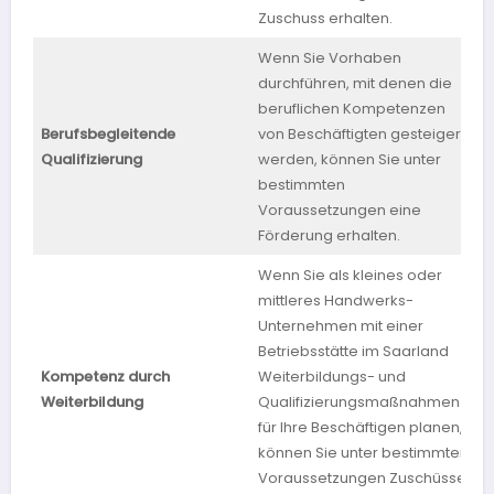
Zuschuss erhalten.
Wenn Sie Vorhaben
durchführen, mit denen die
beruflichen Kompetenzen
Berufsbegleitende
von Beschäftigten gesteigert
M
Qualifizierung
werden, können Sie unter
bestimmten
Voraussetzungen eine
Förderung erhalten.
Wenn Sie als kleines oder
mittleres Handwerks-
Unternehmen mit einer
Betriebsstätte im Saarland
Kompetenz durch
Weiterbildungs- und
S
Weiterbildung
Qualifizierungsmaßnahmen
für Ihre Beschäftigen planen,
können Sie unter bestimmten
Voraussetzungen Zuschüsse