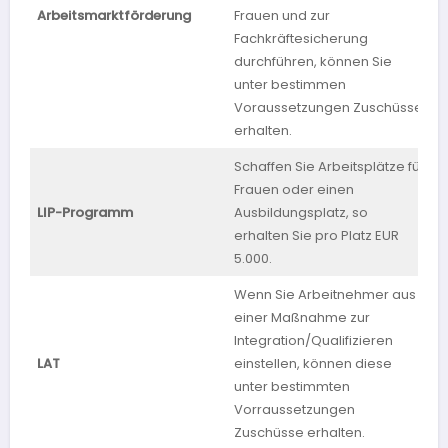
H
Arbeitsmarktförderung
Frauen und zur
Fachkräftesicherung
durchführen, können Sie
unter bestimmen
Voraussetzungen Zuschüsse
erhalten.
Schaffen Sie Arbeitsplätze für
Frauen oder einen
LIP-Programm
Ausbildungsplatz, so
B
erhalten Sie pro Platz EUR
5.000.
Wenn Sie Arbeitnehmer aus
einer Maßnahme zur
Integration/Qualifizieren
LAT
einstellen, können diese
T
unter bestimmten
Vorraussetzungen
Zuschüsse erhalten.