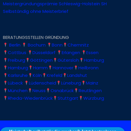
Meistergründungsprämie Schleswig-Holstein SH
Selbständig ohne Meisterbrief
BERATUNGSSTELLEN GRÜNDUNG
Berlin
Bochum
Bonn
Chemnitz
Cottbus
Düsseldorf
Erlangen
Essen
Freiburg
Göttingen
Gütersloh
Hamburg
Hamburg
Hamm
Hannover
Heilbronn
Karlsruhe
Köln
Krefeld
Landshut
Lübeck
Lüdenscheid
Lüneburg
Mainz
München
Neuss
Osnabrück
Reutlingen
Rheda-Wiedenbrück
Stuttgart
Würzburg
Stolz präsentiert von WordPress
|
Theme: Consultco von