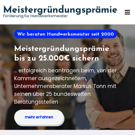
Zum
Meistergründungsprämie
Inhalt
Förderung für Handwerksmeister
springen
Wir beraten Handwerksmeister seit 2000
Meistergründungsprämie
bis zu 25.000€ sichern
... erfolgreich beantragen beim, von der
Kammer ausgezeichnetem,
Unternehmensberater Markus Tonn mit
seinen über 25 bundesweiten
Beratungsstellen
mehr erfahren