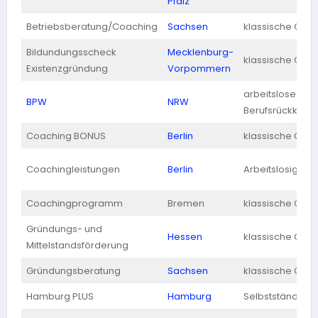
Pfalz
Betriebsberatung/Coaching
Sachsen
klassische Grü
Bildundungsscheck
Mecklenburg-
klassische Grü
Existenzgründung
Vorpommern
arbeitslose /
BPW
NRW
Berufsrückkehr
Coaching BONUS
Berlin
klassische Grü
Coachingleistungen
Berlin
Arbeitslosigkeit
Coachingprogramm
Bremen
klassische Grü
Gründungs- und
Hessen
klassische Grü
Mittelstandsförderung
Gründungsberatung
Sachsen
klassische Grü
Hamburg PLUS
Hamburg
Selbstständige