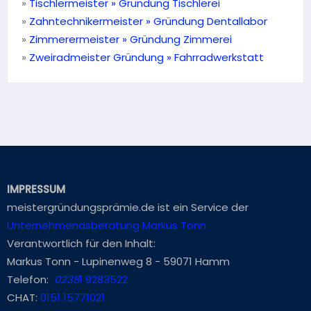
»
Tischlermeister » Gründung Tischlerei
»
Zahntechnikermeister » Gründung Dentallabor
»
Zimmerermeister »
Gründung Zimmerei
»
Zweiradmeister Gründung »
Fahrradwerkstatt
IMPRESSUM
meistergründungsprämie.de ist ein Service der
Unternehmendsberatung Markus Tonn
Verantwortlich für den Inhalt:
Markus Tonn - Lupinenweg 8 - 59071 Hamm
Telefon:
0238
1 9283522
CHAT:
0151 15771021