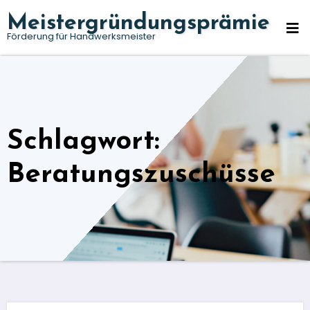
Zum
Meistergründungsprämie
Inhalt
Förderung für Handwerksmeister
springen
Schlagwort:
Beratungszuschüsse