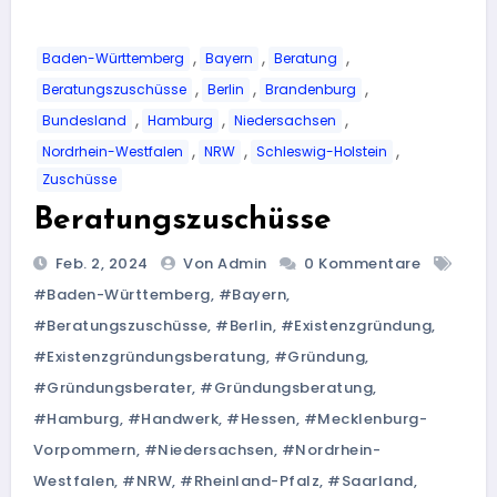
,
,
,
Baden-Württemberg
Bayern
Beratung
,
,
,
Beratungszuschüsse
Berlin
Brandenburg
,
,
,
Bundesland
Hamburg
Niedersachsen
,
,
,
Nordrhein-Westfalen
NRW
Schleswig-Holstein
Zuschüsse
Beratungszuschüsse
Feb. 2, 2024
Von Admin
0 Kommentare
#Baden-Württemberg
,
#Bayern
,
#Beratungszuschüsse
,
#Berlin
,
#Existenzgründung
,
#Existenzgründungsberatung
,
#Gründung
,
#Gründungsberater
,
#Gründungsberatung
,
#Hamburg
,
#Handwerk
,
#Hessen
,
#Mecklenburg-
Vorpommern
,
#Niedersachsen
,
#Nordrhein-
Westfalen
,
#NRW
,
#Rheinland-Pfalz
,
#Saarland
,