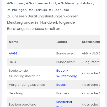
#Sachsen
,
#Sachsen-Anhalt
,
#Schleswig-Holstein
,
#Thüringen
,
#Zuschuss
,
#Zuschüsse
Zu unseren Beratungsleistungen können
Meistergründer im Handwerk folgende
Beratungszuschüsse erhalten
Name
Gebiet
Status Gründer
AVGS
Bundesweit
ALG1 + ALG 2
BAFA
Bundesweit
Jungunterneh
Begleitende
Baden-
klassische Grü
Gründungsberatung
Württemberg
Vorgründungszuschuss
Bayern
klassische Grü
Beratung
Bremen
klassische Grü
Rheinland-
Betriebsberatung
klassische Grü