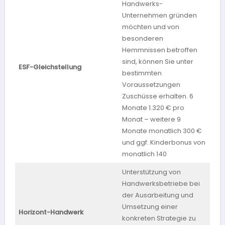
Handwerks-
Unternehmen gründen
möchten und von
besonderen
Hemmnissen betroffen
sind, können Sie unter
ESF-Gleichstellung
Sa
bestimmten
Voraussetzungen
Zuschüsse erhalten. 6
Monate 1.320 € pro
Monat – weitere 9
Monate monatlich 300 €
und ggf. Kinderbonus von
monatlich 140
Unterstützung von
Handwerksbetriebe bei
der Ausarbeitung und
Umsetzung einer
Ba
Horizont-Handwerk
konkreten Strategie zu
Wü