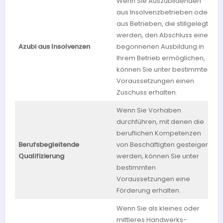
Wenn Sie Auszubildenden
aus Insolvenzbetrieben oder
aus Betrieben, die stillgelegt
werden, den Abschluss einer
Azubi aus Insolvenzen
begonnenen Ausbildung in
N
Ihrem Betrieb ermöglichen,
können Sie unter bestimmten
Voraussetzungen einen
Zuschuss erhalten.
Wenn Sie Vorhaben
durchführen, mit denen die
beruflichen Kompetenzen
Berufsbegleitende
von Beschäftigten gesteigert
M
Qualifizierung
werden, können Sie unter
bestimmten
Voraussetzungen eine
Förderung erhalten.
Wenn Sie als kleines oder
mittleres Handwerks-