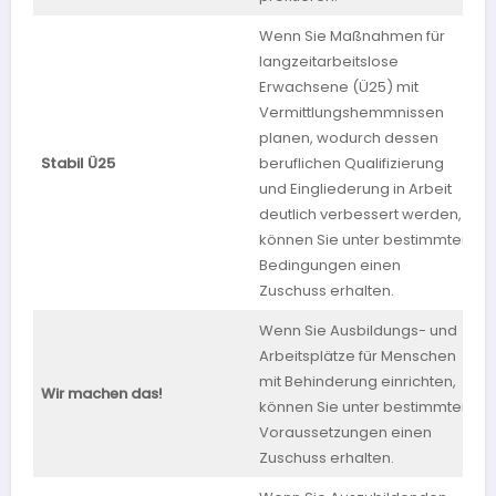
Wenn Sie Maßnahmen für
langzeitarbeitslose
Erwachsene (Ü25) mit
Vermittlungshemmnissen
planen, wodurch dessen
Stabil Ü25
beruflichen Qualifizierung
S
und Eingliederung in Arbeit
deutlich verbessert werden,
können Sie unter bestimmten
Bedingungen einen
Zuschuss erhalten.
Wenn Sie Ausbildungs- und
Arbeitsplätze für Menschen
mit Behinderung einrichten,
Wir machen das!
S
können Sie unter bestimmten
Voraussetzungen einen
Zuschuss erhalten.