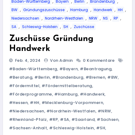
,
,
,
,
Baden-Württemberg
Bayern
Berlin
Brandenburg
,
,
,
,
,
BW
Gründungszuschüsse
Hamburg
Handwerk
HH
,
,
,
,
,
Niedersachsen
Nordrhein-Westfalen
NRW
NS
RP
,
,
,
SA
Schleswig-Holstein
SH
Zuschüsse
Zuschüsse Gründung
Handwerk
Feb. 4, 2024
Von Admin
0 Kommentare
#Baden-Württemberg
,
#Bayern
,
#Beantragung
,
#Beratung
,
#Berlin
,
#Brandenburg
,
#Bremen
,
#BW
,
#Fördermittel
,
#Fördermittelberatung
,
#Förderprogramme
,
#Hamburg
,
#Handwerk
,
#Hessen
,
#HH
,
#Mecklenburg-Vorpommern
,
#Niedersachsen
,
#Nordrhein-Westfalen
,
#NRW
,
#Rheinland-Pfalz
,
#RP
,
#SA
,
#Saarland
,
#Sachsen
,
#Sachsen-Anhalt
,
#Schleswig-Holstein
,
#SH
,