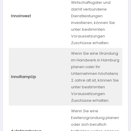
Wirtschaftsgüter und
damit verbundene
InnoInvest
Dienstleistungen
Thü
investieren, können Sie
unter bestimmten
Voraussetzungen
Zuschüsse erhalten.
Wenn Sie eine Gründung
im Handwerk in Hamburg
planen oder Ihr
Unternehmen höchstens
InnoRampUp
Ha
2 Jahre alt ist, können Sie
unter bestimmten
Voraussetzungen
Zuschüsse erhalten.
Wenn Sie eine
Existenzgründung planen
oder sich beruflich
Rhe