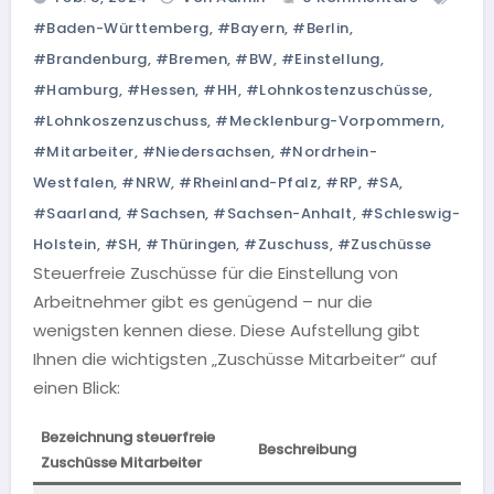
#Baden-Württemberg
,
#Bayern
,
#Berlin
,
#Brandenburg
,
#Bremen
,
#BW
,
#einstellung
,
#Hamburg
,
#Hessen
,
#HH
,
#Lohnkostenzuschüsse
,
#Lohnkoszenzuschuss
,
#Mecklenburg-Vorpommern
,
#Mitarbeiter
,
#Niedersachsen
,
#Nordrhein-
Westfalen
,
#NRW
,
#Rheinland-Pfalz
,
#RP
,
#SA
,
#Saarland
,
#Sachsen
,
#Sachsen-Anhalt
,
#Schleswig-
Holstein
,
#SH
,
#Thüringen
,
#Zuschuss
,
#Zuschüsse
Steuerfreie Zuschüsse für die Einstellung von
Arbeitnehmer gibt es genügend – nur die
wenigsten kennen diese. Diese Aufstellung gibt
Ihnen die wichtigsten „Zuschüsse Mitarbeiter“ auf
einen Blick:
Bezeichnung steuerfreie
Beschreibung
B
Zuschüsse Mitarbeiter