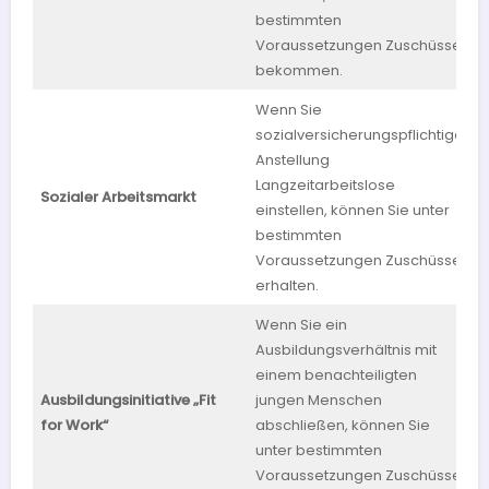
bestimmten
Voraussetzungen Zuschüsse
bekommen.
Wenn Sie
sozialversicherungspflichtige
Anstellung
Langzeitarbeitslose
Sozialer Arbeitsmarkt
S
einstellen, können Sie unter
bestimmten
Voraussetzungen Zuschüsse
erhalten.
Wenn Sie ein
Ausbildungsverhältnis mit
einem benachteiligten
Ausbildungsinitiative „Fit
jungen Menschen
B
for Work“
abschließen, können Sie
unter bestimmten
Voraussetzungen Zuschüsse