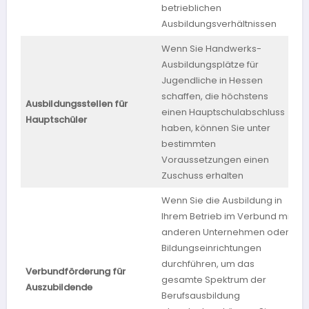
betrieblichen
Ausbildungsverhältnissen
Wenn Sie Handwerks-
Ausbildungsplätze für
Jugendliche in Hessen
schaffen, die höchstens
Ausbildungsstellen für
einen Hauptschulabschluss
H
Hauptschüler
haben, können Sie unter
bestimmten
Voraussetzungen einen
Zuschuss erhalten
Wenn Sie die Ausbildung in
Ihrem Betrieb im Verbund mit
anderen Unternehmen oder
Bildungseinrichtungen
durchführen, um das
Verbundförderung für
gesamte Spektrum der
S
Auszubildende
Berufsausbildung