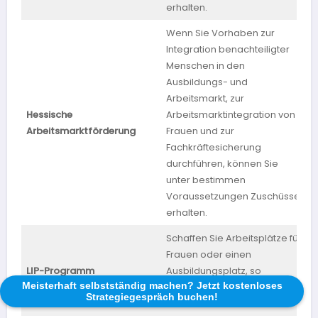
erhalten.
Wenn Sie Vorhaben zur
Integration benachteiligter
Menschen in den
Ausbildungs- und
Arbeitsmarkt, zur
Hessische
Arbeitsmarktintegration von
H
Arbeitsmarktförderung
Frauen und zur
Fachkräftesicherung
durchführen, können Sie
unter bestimmen
Voraussetzungen Zuschüsse
erhalten.
Schaffen Sie Arbeitsplätze für
Frauen oder einen
LIP-Programm
Ausbildungsplatz, so
B
Meisterhaft selbstständig machen? Jetzt kostenloses
erhalten Sie pro Platz EUR
Strategiegespräch buchen!
5.000.