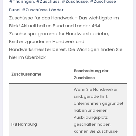
#Thüringen
,
#Zuschuss
,
#Zuschüsse
,
#Zuschüsse
Bund
,
#Zuschüsse Länder
Zuschüsse für das Handwerk – Das wichtigste im
Blick! Aktuell halten Bund und Länder 464
Zuschussprogramme für Handwersbetriebe,
Existenzgründer im Handwerk und
Handwerksmeister bereit. Die Wichtigen finden Sie
hier im Überblick:
Beschreibung der
Zuschussname
Bun
Zuschüsse
Wenn Sie Handwerker
sind, gerade Ihr 1.
Unternehmen gegründet
haben und einen
Ausbildungsplatz
IFB Hamburg
geschaffen haben,
Ha
können Sie Zuschüsse