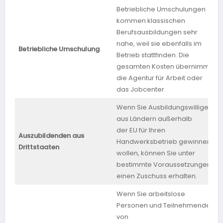
Betriebliche Umschulungen
kommen klassischen
Berufsausbildungen sehr
nahe, weil sie ebenfalls im
Betriebliche Umschulung
b
Betrieb stattfinden. Die
gesamten Kosten übernimmt
die Agentur für Arbeit oder
das Jobcenter.
Wenn Sie Ausbildungswillige
aus Ländern außerhalb
der EU für Ihren
Auszubildenden aus
Handwerksbetrieb gewinnen
Drittstaaten
wollen, können Sie unter
bestimmte Voraussetzungen
einen Zuschuss erhalten.
Wenn Sie arbeitslose
Personen und Teilnehmende
von