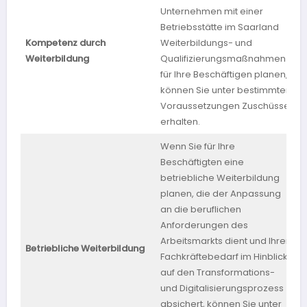
Unternehmen mit einer
Betriebsstätte im Saarland
Kompetenz durch
Weiterbildungs- und
S
Weiterbildung
Qualifizierungsmaßnahmen
für Ihre Beschäftigen planen,
können Sie unter bestimmten
Voraussetzungen Zuschüsse
erhalten.
Wenn Sie für Ihre
Beschäftigten eine
betriebliche Weiterbildung
planen, die der Anpassung
an die beruflichen
Anforderungen des
Arbeitsmarkts dient und Ihren
R
Betriebliche Weiterbildung
Fachkräftebedarf im Hinblick
P
auf den Transformations-
und Digitalisierungsprozess
absichert, können Sie unter