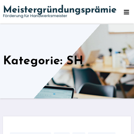
Zum
Meistergründungsprämie
Inhalt
Förderung für Handwerksmeister
springen
Kategorie: SH