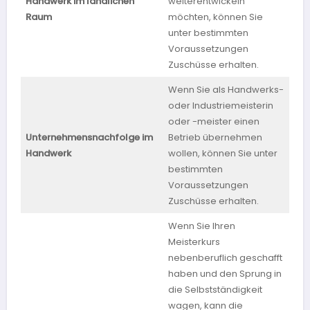
Handwerk im ländlichen
weiterentwickeln
Vo
Raum
möchten, können Sie
unter bestimmten
Voraussetzungen
Zuschüsse erhalten.
Wenn Sie als Handwerks-
oder Industriemeisterin
oder -meister einen
Unternehmensnachfolge im
Betrieb übernehmen
Mec
Handwerk
wollen, können Sie unter
Vo
bestimmten
Voraussetzungen
Zuschüsse erhalten.
Wenn Sie Ihren
Meisterkurs
nebenberuflich geschafft
haben und den Sprung in
die Selbstständigkeit
wagen, kann die