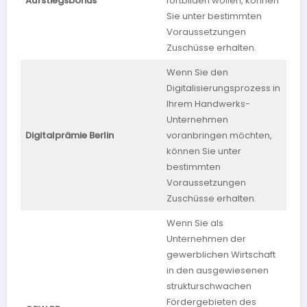
Aufstiegsbonus
fortbilden wollen, können
Pfa
Sie unter bestimmten
Voraussetzungen
Zuschüsse erhalten.
Wenn Sie den
Digitalisierungsprozess in
Ihrem Handwerks-
Unternehmen
Digitalprämie Berlin
voranbringen möchten,
Ber
können Sie unter
bestimmten
Voraussetzungen
Zuschüsse erhalten.
Wenn Sie als
Unternehmen der
gewerblichen Wirtschaft
in den ausgewiesenen
strukturschwachen
Fördergebieten des
Rhe