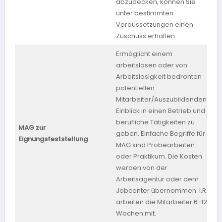
abzudecken, können Sie
unter bestimmten
Voraussetzungen einen
Zuschuss erhalten.
Ermöglicht einem
arbeitslosen oder von
Arbeitslosigkeit bedrohten
potentiellen
Mitarbeiter/Auszubildenden
Einblick in einen Betrieb und
berufliche Tätigkeiten zu
MAG zur
geben. Einfache Begriffe für
b
Eignungsfeststellung
MAG sind Probearbeiten
oder Praktikum. Die Kosten
werden von der
Arbeitsagentur oder dem
Jobcenter übernommen. i.R.
arbeiten die Mitarbeiter 6-12
Wochen mit.